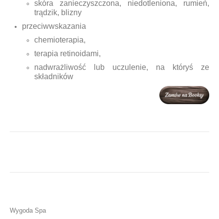
skóra zanieczyszczona, niedotleniona, rumień,
trądzik, blizny
Relaksacja stóp
przeciwwskazania
Zabiegi
chemioterapia,
terapia retinoidami,
Zabiegi na twarz
nadwrażliwość lub uczulenie, na któryś ze
składników
Zabieg detoksykująco - regenerujący
Zabieg łagodząco - nawilżający
Zabieg z wodorostów
Zabiegi na ciało i stopy
Zabieg borowinowy
Zabieg 'Czarna Orchidea'
Zabieg energetyzujący
Wygoda Spa
Zabieg kawowy