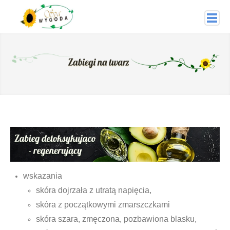
Wygoda Spa
O nas
Oferta
Masaże i terapie
Masaż leczniczy
Masaż relaksacyjny
Masaż aromaterapeutyczny świecą
wskazania
Masaż czekoladowy
skóra dojrzała z utratą napięcia,
skóra z początkowymi zmarszczkami
Masaż gorącymi kamieniami
skóra szara, zmęczona, pozbawiona blasku,
Masaż kosmetyczny twarzy